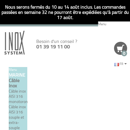
Nous serons fermés du 10 au 14 août inclus. Les commandes
passées en semaine 32 ne pourront être expédiées qu'à partir du
17 août.
Menu
Besoin d'un conseil ?
01 39 19 11 00
0
FR
Menu
Retour
MARINE
Câble
RÉFÉRENCE
JE SAISIS DIRECTEMENT UNE
Inox
Câble inox
AISI 316
monotoron
Câble inox
COMMENT CONTRÔLER
AISI 316
souple et
SON GRÉEMENT?
extra-
souple