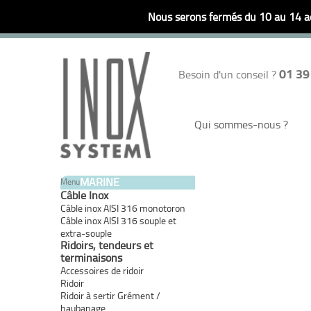
Nous serons fermés du 10 au 14 ao
01 39
Besoin d'un conseil ?
Qui sommes-nous ?
MARINE
Menu
Câble Inox
Câble inox AISI 316 monotoron
Câble inox AISI 316 souple et
extra-souple
Ridoirs, tendeurs et
terminaisons
Accessoires de ridoir
Ridoir
Ridoir à sertir Grément /
haubanage