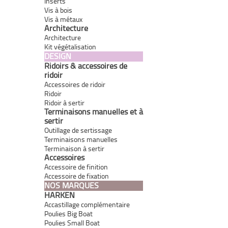
Inserts
Vis à bois
Vis à métaux
Architecture
Architecture
Kit végétalisation
DESIGN
Ridoirs & accessoires de
ridoir
Accessoires de ridoir
Ridoir
Ridoir à sertir
Terminaisons manuelles et à
sertir
Outillage de sertissage
Terminaisons manuelles
Terminaison à sertir
Accessoires
Accessoire de finition
Accessoire de fixation
NOS MARQUES
HARKEN
Accastillage complémentaire
Poulies Big Boat
Poulies Small Boat