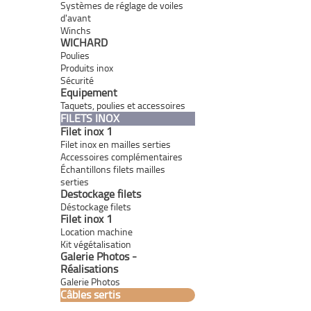
Systèmes de réglage de voiles
d'avant
Winchs
WICHARD
Poulies
Produits inox
Sécurité
Equipement
Taquets, poulies et accessoires
FILETS INOX
Filet inox 1
Filet inox en mailles serties
Accessoires complémentaires
Échantillons filets mailles
serties
Destockage filets
Déstockage filets
Filet inox 1
Location machine
Kit végétalisation
Galerie Photos -
Réalisations
Galerie Photos
Câbles sertis