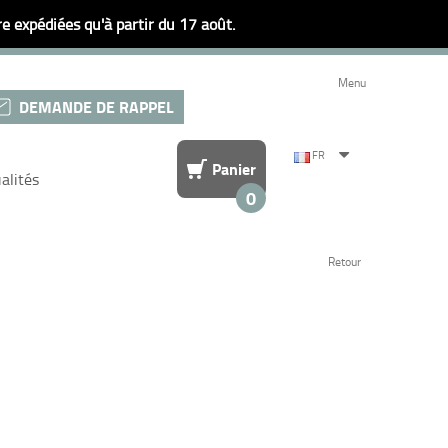
 expédiées qu'à partir du 17 août.
Menu
DEMANDE DE RAPPEL
FR
Panier
alités
0
Retour