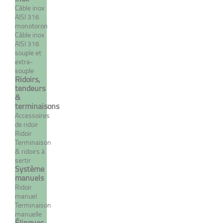
Câble inox
DÉTAILS
AISI 316
monotoron
Câble inox
AISI 316
souple et
extra-
souple
Ridoirs,
tendeurs
&
terminaisons
Accessoires
de ridoir
Ridoir
Terminaison manuelle à œil
Terminaison
- INDUSTRIE
& ridoirs à
sertir
À partir de 21,67 €
TTC
Système
manuels
Ridoir
manuel
Terminaison
DÉTAILS
manuelle
Élingues