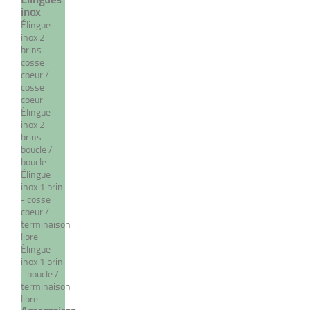
inox
Élingue
inox 2
brins -
cosse
coeur /
cosse
coeur
Élingue
inox 2
brins -
boucle /
Terminaison manuelle
boucle
filetée droite - INDUSTRIE
Élingue
inox 1 brin
À partir de 17,28 €
TTC
- cosse
coeur /
terminaison
libre
Élingue
DÉTAILS
inox 1 brin
- boucle /
terminaison
libre