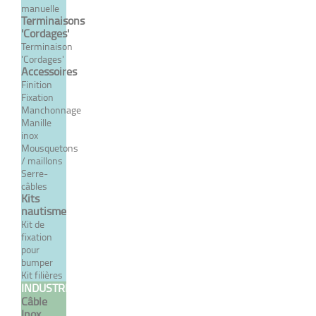
manuelle
À partir de 6,77 €
TTC
Terminaisons
'Cordages'
Terminaison
DÉTAILS
'Cordages'
Accessoires
Finition
Fixation
Manchonnage
Manille
inox
Mousquetons
/ maillons
Serre-
câbles
Kits
nautisme
Kit de
Terminaison manuelle à
fixation
chape fixe - INDUSTRIE
pour
bumper
À partir de 18,53 €
Kit filières
TTC
INDUSTRIELLE
Câble
Inox