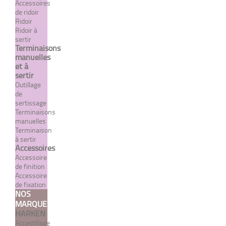
Accessoires
de ridoir
Ridoir
Ridoir à
sertir
Terminaisons
manuelles
Terminaison tendeur de
et à
câble "Do It Yourself"
sertir
Outillage
À partir de 8,00 €
TTC
de
sertissage
Terminaisons
manuelles
DÉTAILS
Terminaison
à sertir
Accessoires
Accessoire
de finition
Accessoire
de fixation
NOS
MARQUES
HARKEN
Accastillage