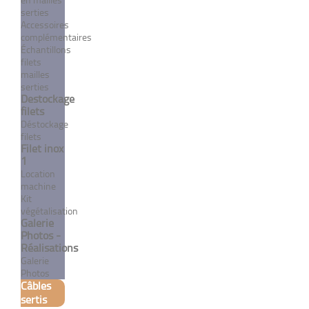
Terminaison type
serties
Norseman à filetage UNF
Accessoires
complémentaires
avec cône
Échantillons
filets
À partir de 569,28 €
TTC
mailles
serties
Destockage
DÉTAILS
filets
Déstockage
filets
Filet inox
1
Location
machine
Kit
végétalisation
Galerie
Photos -
Réalisations
Galerie
Photos
Terminaison type
Câbles
Norseman en "T"
sertis