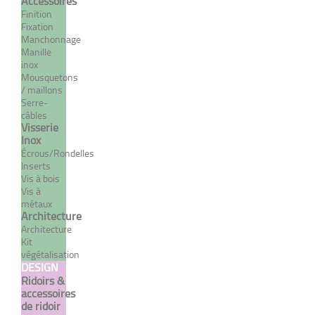
Accessoires
Finition
Fixation
Manchonnage
Manille
inox
Mousquetons
/ maillons
Serre-
câbles
Terminaison manuelle
Visserie
filetée gauche - INOX
Inox
System
Écrous/Rondelles
Inserts
À partir de 33,00 €
Vis à bois
TTC
Vis à
métaux
Architecture
DÉTAILS
Architecture
Kit
végétalisation
DESIGN
Ridoirs &
accessoires
de ridoir