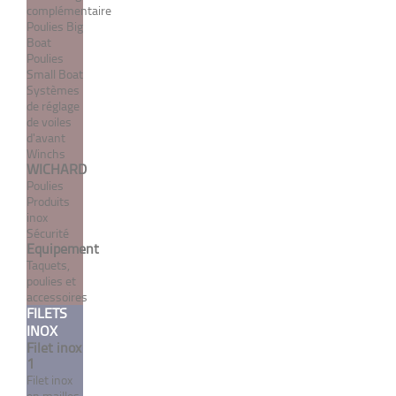
complémentaire
Poulies Big
Boat
Terminaison type
Poulies
Small Boat
Norseman à demi-boule
Systèmes
de réglage
À partir de 62,40 €
TTC
de voiles
d'avant
Winchs
WICHARD
DÉTAILS
Poulies
Produits
inox
Sécurité
Equipement
Taquets,
poulies et
accessoires
FILETS
INOX
Filet inox
1
Filet inox
en mailles