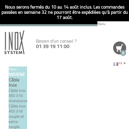
Nous serons fermés du 10 au 14 août inclus. Les commandes
passées en semaine 32 ne pourront être expédiées qu'à partir du
17 août.
Menu
Besoin d'un conseil ?
01 39 19 11 00
0
FR
Menu
Retour
MARINE
Câble
RÉFÉRENCE
JE SAISIS DIRECTEMENT UNE
Inox
Câble inox
AISI 316
monotoron
Câble inox
GUIDE DE L'ÉLINGUE EN
AISI 316
souple et
ACIER INOXYDABLE.
extra-
souple