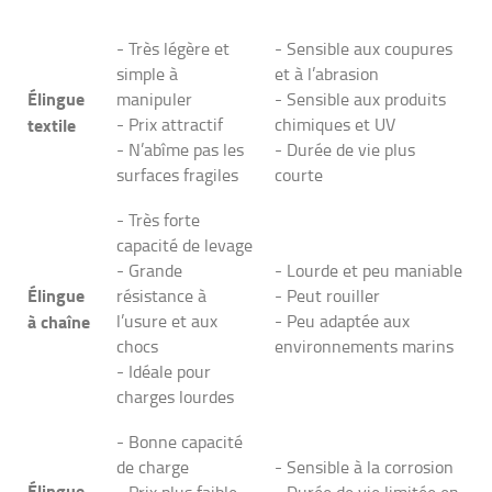
- Très légère et
- Sensible aux coupures
simple à
et à l’abrasion
Élingue
manipuler
- Sensible aux produits
textile
- Prix attractif
chimiques et UV
- N’abîme pas les
- Durée de vie plus
surfaces fragiles
courte
- Très forte
capacité de levage
- Grande
- Lourde et peu maniable
Élingue
résistance à
- Peut rouiller
à chaîne
l’usure et aux
- Peu adaptée aux
chocs
environnements marins
- Idéale pour
charges lourdes
- Bonne capacité
de charge
- Sensible à la corrosion
Élingue
- Prix plus faible
- Durée de vie limitée en