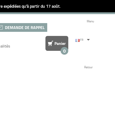
 expédiées qu'à partir du 17 août.
Menu
DEMANDE DE RAPPEL
FR
Panier
alités
0
Retour