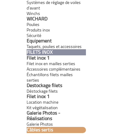
Systèmes de réglage de voiles
d'avant
Winchs
WICHARD
Poulies
Produits inox
Sécurité
Equipement
Taquets, poulies et accessoires
FILETS INOX
Filet inox 1
Filet inox en mailles serties
Accessoires complémentaires
Échantillons filets mailles
serties
Destockage filets
Déstockage filets
Filet inox 1
Location machine
Kit végétalisation
Galerie Photos -
Réalisations
Galerie Photos
Câbles sertis