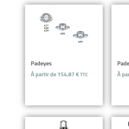
Padeyes
Pade
À partir de 154,87 €
À pa
TTC