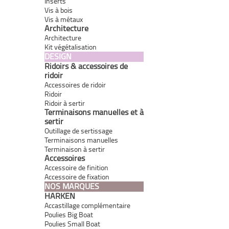
Inserts
Vis à bois
Vis à métaux
Architecture
Architecture
Kit végétalisation
DESIGN
Ridoirs & accessoires de
ridoir
Accessoires de ridoir
Ridoir
Ridoir à sertir
Terminaisons manuelles et à
sertir
Outillage de sertissage
Terminaisons manuelles
Terminaison à sertir
Accessoires
Accessoire de finition
Accessoire de fixation
NOS MARQUES
HARKEN
Accastillage complémentaire
Poulies Big Boat
Poulies Small Boat