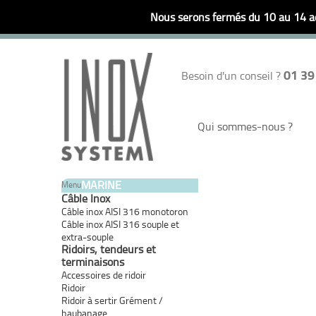
Nous serons fermés du 10 au 14 ao
01 39
Besoin d'un conseil ?
Qui sommes-nous ?
MARINE
Menu
Câble Inox
Câble inox AISI 316 monotoron
Câble inox AISI 316 souple et
extra-souple
Ridoirs, tendeurs et
terminaisons
Accessoires de ridoir
Ridoir
Ridoir à sertir Grément /
haubanage