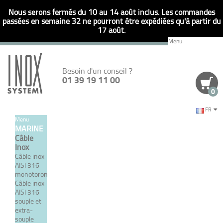
Nous serons fermés du 10 au 14 août inclus. Les commandes
passées en semaine 32 ne pourront être expédiées qu'à partir du
17 août.
Menu
Besoin d'un conseil ?
01 39 19 11 00
0
FR
Menu
Retour
MARINE
Câble
RÉFÉRENCE
JE SAISIS DIRECTEMENT UNE
Inox
Câble inox
AISI 316
monotoron
VISSERIE INOX
Câble inox
AISI 316
souple et
Une sélection de visserie en inox AISI316 (A4), qualité
extra-
MARINE.
souple