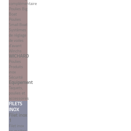
complémentaire
Poulies Big
Boat
Poulies
Combi vis à bois / filetage
Small Boat
métrique pas à gauche
Systèmes
de réglage
À partir de 2,60 €
de voiles
TTC
d'avant
Winchs
WICHARD
Poulies
DÉTAILS
Produits
inox
Sécurité
Equipement
Taquets,
poulies et
accessoires
FILETS
INOX
Filet inox
1
Filet inox
en mailles