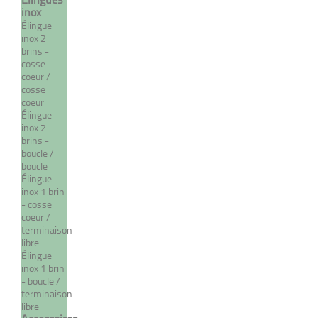
inox
Élingue
inox 2
brins -
cosse
coeur /
cosse
coeur
Élingue
inox 2
brins -
boucle /
Cheville d'ancrage
boucle
Élingue
chimique inox
inox 1 brin
- cosse
À partir de 6,25 €
TTC
coeur /
terminaison
libre
Élingue
DÉTAILS
inox 1 brin
- boucle /
terminaison
libre