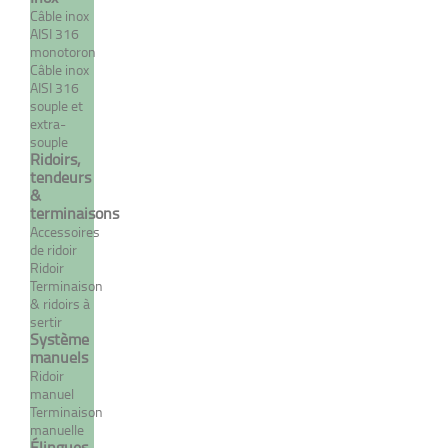
Câble inox
DÉTAILS
AISI 316
monotoron
Câble inox
AISI 316
souple et
extra-
souple
Ridoirs,
tendeurs
&
terminaisons
Accessoires
de ridoir
Ridoir
Terminaison
Boulon petit oeil
& ridoirs à
sertir
À partir de 10,55 €
TTC
Système
manuels
Ridoir
manuel
Terminaison
DÉTAILS
manuelle
Élingues