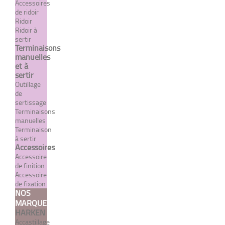
Accessoires
de ridoir
Ridoir
Ridoir à
sertir
Terminaisons
manuelles
Cheville mécanique inox
et à
sertir
À partir de 4,43 €
Outillage
TTC
de
sertissage
Terminaisons
manuelles
Terminaison
DÉTAILS
à sertir
Accessoires
Accessoire
de finition
Accessoire
de fixation
NOS
MARQUES
HARKEN
Accastillage