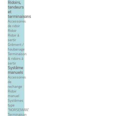
INOX
Ridoirs,
tendeurs
et
terminaisons
Accessoires
de ridoir
Ridoir
Ridoir à
sertir
Grément /
haubanage
Terminaison
& ridoirs à
sertir
Système
manuels
Accessoires
de
rechange
Ridoir
manuel
Systèmes
type
"NORSEMAN".
Terminaison