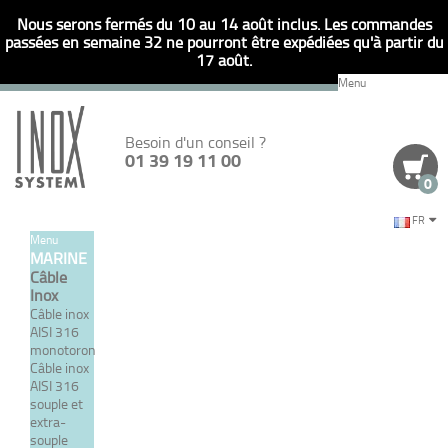
Nous serons fermés du 10 au 14 août inclus. Les commandes
passées en semaine 32 ne pourront être expédiées qu'à partir du
17 août.
Menu
Besoin d'un conseil ?
01 39 19 11 00
0
FR
Menu
Retour
MARINE
Câble
RÉFÉRENCE
JE SAISIS DIRECTEMENT UNE
Inox
Câble inox
AISI 316
monotoron
Câble inox
AISI 316
souple et
CHEVILLE D'ANCRAGE CHIMIQUE
extra-
souple