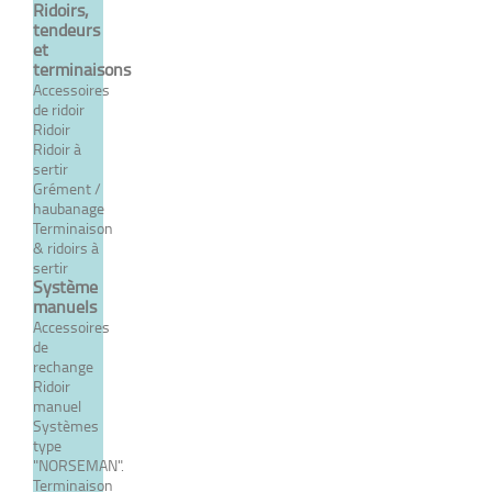
Ridoirs,
tendeurs
et
terminaisons
Accessoires
de ridoir
Ridoir
Ridoir à
sertir
Grément /
haubanage
Terminaison
& ridoirs à
sertir
Système
manuels
Accessoires
de
rechange
Ridoir
manuel
Systèmes
type
"NORSEMAN".
Terminaison