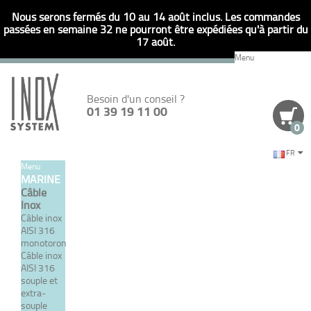
Nous serons fermés du 10 au 14 août inclus. Les commandes
passées en semaine 32 ne pourront être expédiées qu'à partir du
17 août.
Menu
Besoin d'un conseil ?
01 39 19 11 00
0
FR
Menu
Retour
MARINE
Câble
RÉFÉRENCE
JE SAISIS DIRECTEMENT UNE
Inox
Câble inox
AISI 316
monotoron
Câble inox
AISI 316
souple et
GOUPILLES VELCRO
extra-
souple