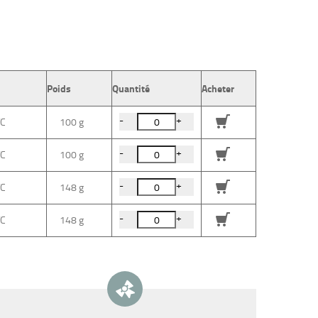
Poids
Quantité
Acheter
-
+
100 g
-
+
100 g
-
+
148 g
-
+
148 g