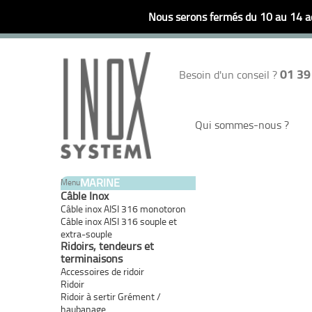
Nous serons fermés du 10 au 14 ao
01 39
Besoin d'un conseil ?
Qui sommes-nous ?
MARINE
Menu
Câble Inox
Câble inox AISI 316 monotoron
Câble inox AISI 316 souple et
extra-souple
Ridoirs, tendeurs et
terminaisons
Accessoires de ridoir
Ridoir
Ridoir à sertir Grément /
haubanage