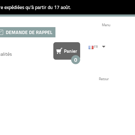
 expédiées qu'à partir du 17 août.
Menu
DEMANDE DE RAPPEL
FR
Panier
alités
0
Retour