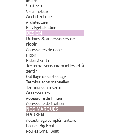
Inserts
Vis à bois
Vis à métaux
Architecture
Architecture
Kit végétalisation
DESIGN
Ridoirs & accessoires de
ridoir
Accessoires de ridoir
Ridoir
Ridoir à sertir
Terminaisons manuelles et à
sertir
Outillage de sertissage
Terminaisons manuelles
Terminaison à sertir
Accessoires
Accessoire de finition
Accessoire de fixation
NOS MARQUES
HARKEN
Accastillage complémentaire
Poulies Big Boat
Poulies Small Boat