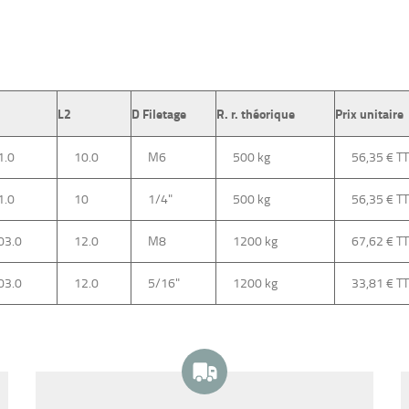
L2
D Filetage
R. r. théorique
Prix unitaire
1.0
10.0
M6
500 kg
56,35 €
1.0
10
1/4"
500 kg
56,35 €
03.0
12.0
M8
1200 kg
67,62 €
03.0
12.0
5/16"
1200 kg
33,81 €