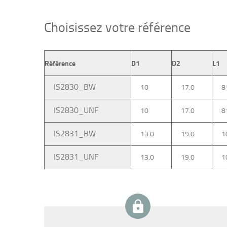
Choisissez votre référence
Référence
D1
D2
L1
IS2830_BW
10
17.0
8
IS2830_UNF
10
17.0
8
IS2831_BW
13.0
19.0
1
IS2831_UNF
13.0
19.0
1