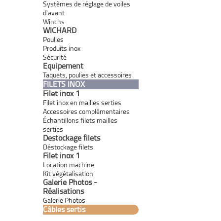
Systèmes de réglage de voiles
d'avant
Winchs
WICHARD
Poulies
Produits inox
Sécurité
Equipement
Taquets, poulies et accessoires
FILETS INOX
Filet inox 1
Filet inox en mailles serties
Accessoires complémentaires
Échantillons filets mailles
serties
Destockage filets
Déstockage filets
Filet inox 1
Location machine
Kit végétalisation
Galerie Photos -
Réalisations
Galerie Photos
Câbles sertis