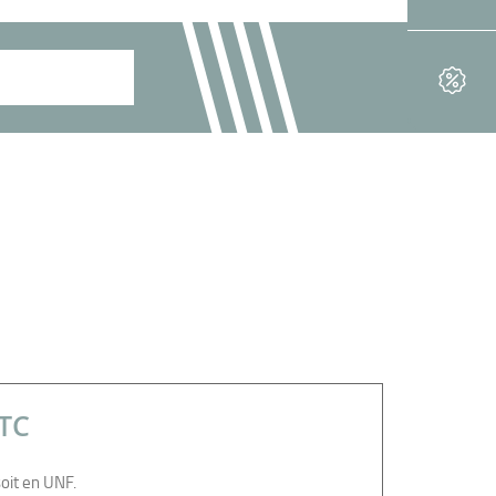
TC
oit en UNF.