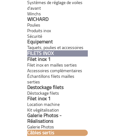
Systèmes de réglage de voiles
d'avant
Winchs
WICHARD
Poulies
Produits inox
Sécurité
Equipement
Taquets, poulies et accessoires
FILETS INOX
Filet inox 1
Filet inox en mailles serties
Accessoires complémentaires
Échantillons filets mailles
serties
Destockage filets
Déstockage filets
Filet inox 1
Location machine
Kit végétalisation
Galerie Photos -
Réalisations
Galerie Photos
Câbles sertis