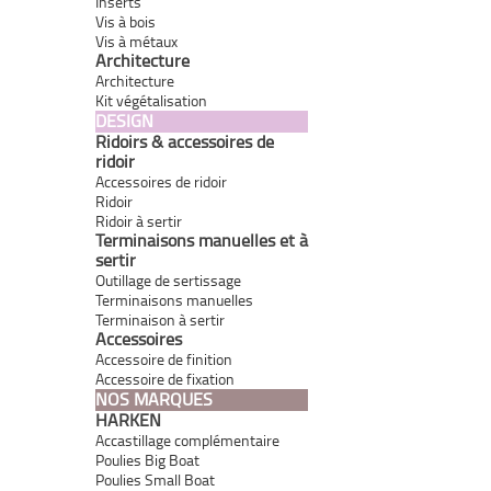
Inserts
Vis à bois
Vis à métaux
Architecture
Architecture
Kit végétalisation
DESIGN
Ridoirs & accessoires de
ridoir
Accessoires de ridoir
Ridoir
Ridoir à sertir
Terminaisons manuelles et à
sertir
Outillage de sertissage
Terminaisons manuelles
Terminaison à sertir
Accessoires
Accessoire de finition
Accessoire de fixation
NOS MARQUES
HARKEN
Accastillage complémentaire
Poulies Big Boat
Poulies Small Boat