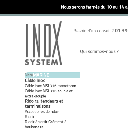
Nous serons fermés du 10 au 14 ao
01 39
Besoin d'un conseil ?
Qui sommes-nous ?
MARINE
Menu
Câble Inox
Câble inox AISI 316 monotoron
Câble inox AISI 316 souple et
extra-souple
Ridoirs, tendeurs et
terminaisons
Accessoires de ridoir
Ridoir
Ridoir à sertir Grément /
haubanage