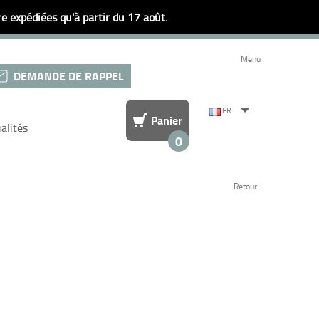
 expédiées qu'à partir du 17 août.
Menu
DEMANDE DE RAPPEL
FR
Panier
alités
0
Retour